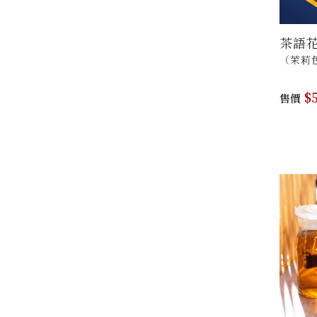
茶語花
（茉莉包
$5
售價