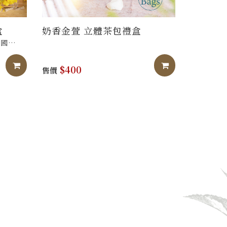
盒
奶香金萱 立體茶包禮盒
法國
加入購物車
加入購物車
】，
$400
售價
賴！