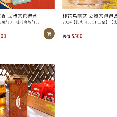
香 立體茶包禮盒
桂花烏龍茶 立體茶包禮
種*10＋桂花烏龍*10）
2024【比利時ITQI 三星】【
AVPA 銀
加入購物車
00
牌
$500
售價
榮獲獲國際認證，風味值得信