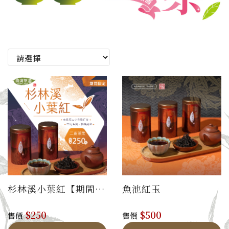
杉林溪小葉紅【期間限
魚池紅玉
定販售】
$250
$500
售價
售價