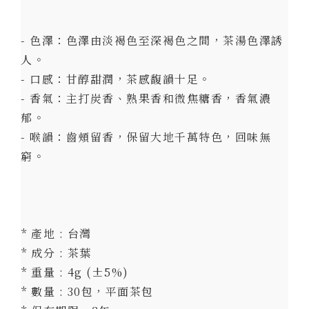
- 色澤：色澤由淡褐色至深褐色之間，茶湯色澤誘
人。
- 口感：甘醇甜潤，茶感馥韻十足。
- 香氣：主打炭香、熟果香和微焦糖香，香氣濃
郁。
- 喉韻：齒頰留香，保留大地千萬特色，回味無
窮。
* 產地 : 台灣
* 成分 : 茶葉
* 重量 : 4g (±5%)
* 數量 : 30包，平面茶包