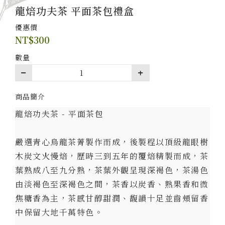
龍焙功夫茶 平面茶包禮盒
優惠價
NT$
300
數量
商品簡介
龍焙功夫茶 - 平面茶包
嚴選青心烏龍茶菁製作而成，後製程以頂級龍眼樹
木炭文火慢焙，歷時三到五年的覆焙精製而成，茶
葉熟成八至九分熟，茶葉外觀呈現深褐色，茶湯色
由淡褐色至深褐色之間，茶香以炭香、熟果香和微
焦糖香為主，茶感甘醇甜潤、馥韻十足並齒頰留香
中保留大地千萬特色。