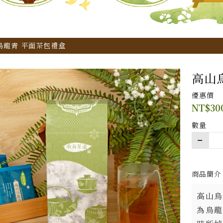
烏龍青 平面茶包禮盒
高山
優惠價
NT$
30
數量
商品簡介
高山烏
為烏龍