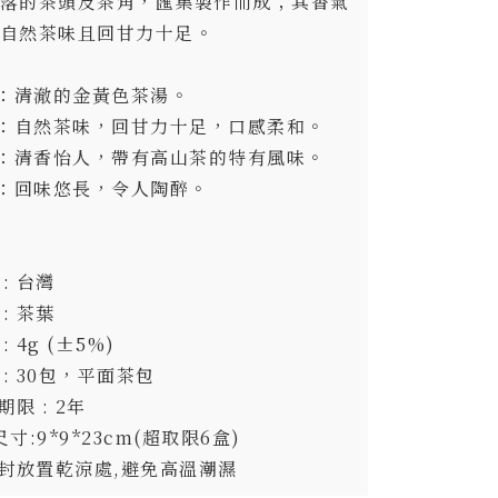
落的茶頭及茶角，匯集製作而成；其香氣
自然茶味且回甘力十足。
澤：清澈的金黃色茶湯。
感：自然茶味，回甘力十足，口感柔和。
氣：清香怡人，帶有高山茶的特有風味。
韻：回味悠長，令人陶醉。
 : 台灣
 : 茶葉
: 4g (±5%)
 : 30包，平面茶包
期限 : 2年
寸:9*9*23cm(超取限6盒)
密封放置乾涼處,避免高溫潮濕