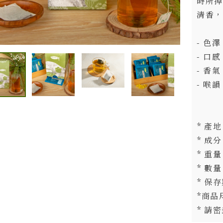
時所掉
清香，
- 色
- 口
- 香
- 喉
* 產地
* 成分
* 重量 
* 數量
* 保存
*商品尺
* 請