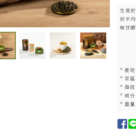
生長於
於平均
味甘醇
* 產地
* 茶
* 海拔
* 成分
* 重量 
Fa