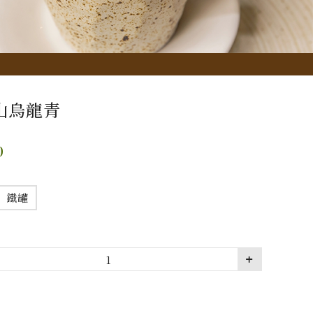
山烏龍青
0
鐵罐