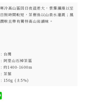
寒冷高山區因日夜溫差大，雲霧瀰漫以至
日照時間較短，茶樹係以山泉水灌溉；風
潤喉且帶有獨特高山岩韻味。
 : 台灣
區 : 阿里山石棹茶區
 : 約1400-1600m
 : 茶葉
: 150g (±5%)
cebook
Line