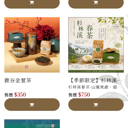
鹿谷金萱茶
【季節限定】杉林溪
春茶
杉林溪春茶-山嵐氣韻，細緻
$350
$750
柔潤
售價
售價