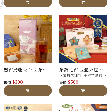
熟香烏龍茶 平面茶包
茶語花香 立體茶包禮
禮盒
盒
（茉莉包種*10＋桂花烏龍
$300
$500
*10）
售價
售價