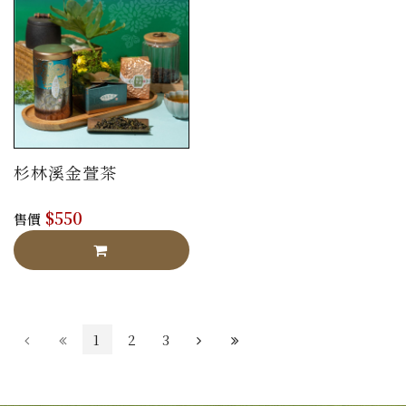
杉林溪金萱茶
$550
售價
1
2
3