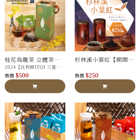
桂花烏龍茶 立體茶包
杉林溪小葉紅【期間限
禮盒
定販售】
2024【比利時ITQI 三星】
$500
$250
【法國AVPA 銀
售價
售價
牌】，
榮獲獲國際認證，風味值得
信賴！