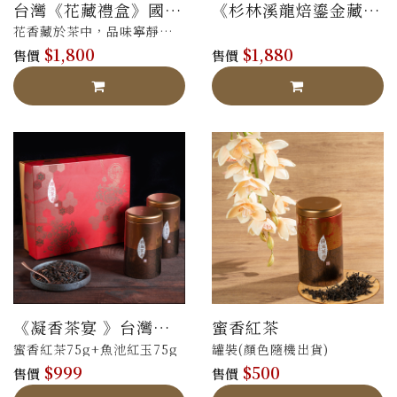
台灣《花藏禮盒》國際
《杉林溪龍焙鎏金藏
認可-法國AVPA 銀牌 /
茶》法國AVPA銅獎 /
花香藏於茶中，品味寧靜滿
比利時ITQI 3 星獎
比利時ITQI 2星獎
$1,800
$1,880
足-桂花烏龍75g+蜜香紅茶
售價
售價
50g 精裝
《凝香茶宴 》台灣紅
蜜香紅茶
茶禮盒
蜜香紅茶75g+魚池紅玉75g
罐裝(顏色隨機出貨)
$999
$500
售價
售價