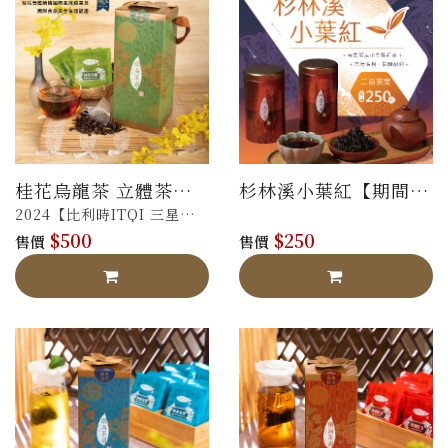
桂花烏龍茶 立體茶包
杉林溪小葉紅【期間限
禮盒
定販售】
2024【比利時ITQI 三星】
$500
$250
【法國AVPA 銀
售價
售價
牌】，
榮獲獲國際認證，風味值得
信賴！