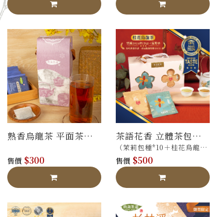
熟香烏龍茶 平面茶包
茶語花香 立體茶包禮
禮盒
盒
（茉莉包種*10＋桂花烏龍
$300
$500
*10）
售價
售價