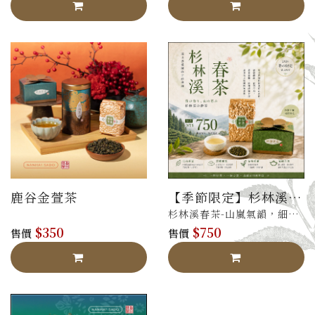
鹿谷金萱茶
【季節限定】杉林溪
春茶
杉林溪春茶-山嵐氣韻，細緻
$350
$750
柔潤
售價
售價