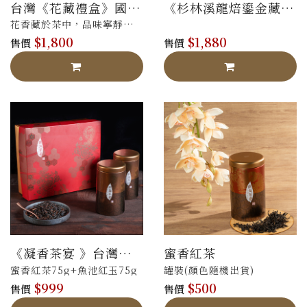
台灣《花藏禮盒》國際
《杉林溪龍焙鎏金藏
認可-法國AVPA 銀牌 /
茶》法國AVPA銅獎 /
花香藏於茶中，品味寧靜滿
比利時ITQI 3 星獎
比利時ITQI 2星獎
$1,800
$1,880
足-桂花烏龍75g+蜜香紅茶
售價
售價
50g 精裝
《凝香茶宴 》台灣紅
蜜香紅茶
茶禮盒
蜜香紅茶75g+魚池紅玉75g
罐裝(顏色隨機出貨)
$999
$500
售價
售價