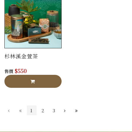
杉林溪金萱茶
$550
售價
1
2
3