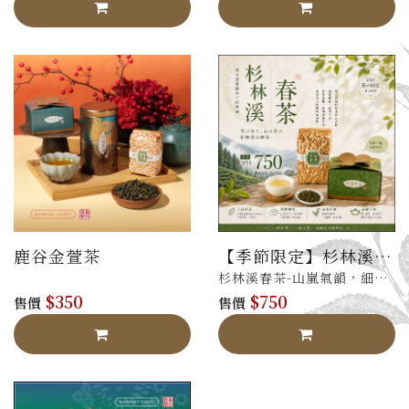
鹿谷金萱茶
【季節限定】杉林溪
春茶
杉林溪春茶-山嵐氣韻，細緻
$350
$750
柔潤
售價
售價