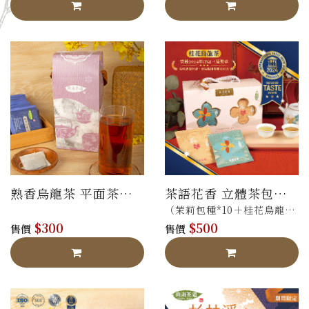
熟香烏龍茶 平面茶包
茶語花香 立體茶包禮
禮盒
盒
（茉莉包種*10＋桂花烏龍
$300
$500
*10）
售價
售價