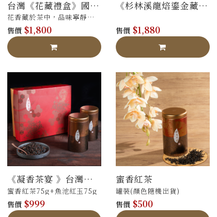
台灣《花藏禮盒》國際
《杉林溪龍焙鎏金藏
認可-法國AVPA 銀牌 /
茶》法國AVPA銅獎 /
花香藏於茶中，品味寧靜滿
比利時ITQI 3 星獎
比利時ITQI 2星獎
$1,800
$1,880
足-桂花烏龍75g+蜜香紅茶
售價
售價
50g 精裝
《凝香茶宴 》台灣紅
蜜香紅茶
茶禮盒
蜜香紅茶75g+魚池紅玉75g
罐裝(顏色隨機出貨)
$999
$500
售價
售價