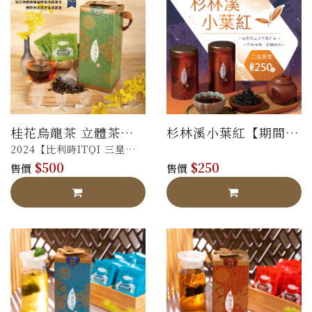
桂花烏龍茶 立體茶包
杉林溪小葉紅【期間限
禮盒
定販售】
2024【比利時ITQI 三星】
$500
$250
【法國AVPA 銀
售價
售價
牌】，
榮獲獲國際認證，風味值得
信賴！