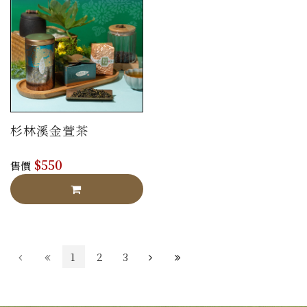
杉林溪金萱茶
$550
售價
1
2
3