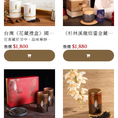
台灣《花藏禮盒》國際
《杉林溪龍焙鎏金藏
認可-法國AVPA 銀牌 /
茶》法國AVPA銅獎 /
花香藏於茶中，品味寧靜滿
比利時ITQI 3 星獎
比利時ITQI 2星獎
$1,800
$1,880
足-桂花烏龍75g+蜜香紅茶
售價
售價
50g 精裝