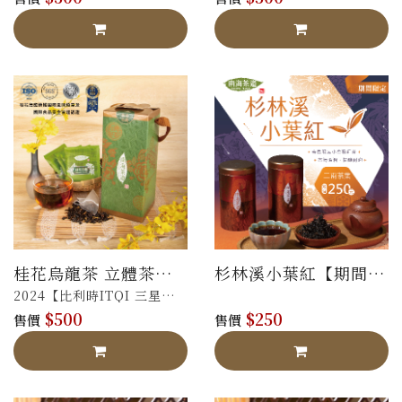
桂花烏龍茶 立體茶包
杉林溪小葉紅【期間限
禮盒
定販售】
2024【比利時ITQI 三星】
$500
$250
【法國AVPA 銀
售價
售價
牌】，
榮獲獲國際認證，風味值得
信賴！