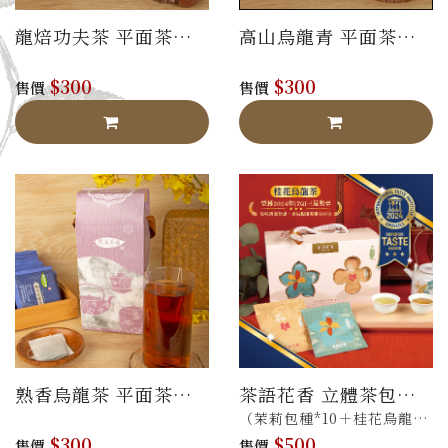
龍焙功夫茶 平面茶包
高山烏龍青 平面茶包
禮盒
禮盒
$300
$300
售價
售價
熟香烏龍茶 平面茶包
茶語花香 立體茶包禮
禮盒
盒
（茉莉包種*10＋桂花烏龍
$300
$500
*10）
售價
售價