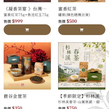
《凝香茶宴 》台灣紅
蜜香紅茶
茶禮盒
蜜香紅茶75g+魚池紅玉75g
罐裝(顏色隨機出貨)
$999
$500
售價
售價
鹿谷金萱茶
【季節限定】杉林溪
春茶
杉林溪春茶-山嵐氣韻，細緻
$350
$750
柔潤
售價
售價